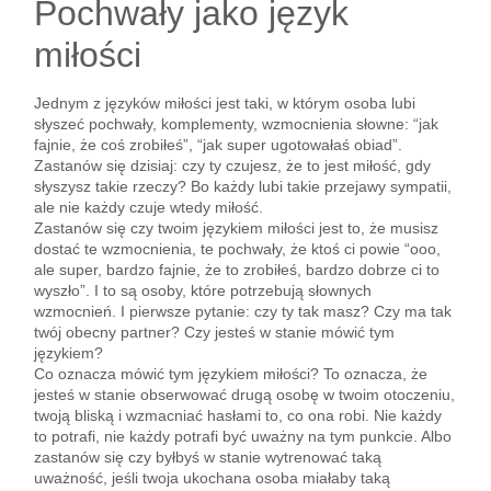
Pochwały jako język
miłości
Jednym z języków miłości jest taki, w którym osoba lubi
słyszeć pochwały, komplementy, wzmocnienia słowne: “jak
fajnie, że coś zrobiłeś”, “jak super ugotowałaś obiad”.
Zastanów się dzisiaj: czy ty czujesz, że to jest miłość, gdy
słyszysz takie rzeczy? Bo każdy lubi takie przejawy sympatii,
ale nie każdy czuje wtedy miłość.
Zastanów się czy twoim językiem miłości jest to, że musisz
dostać te wzmocnienia, te pochwały, że ktoś ci powie “ooo,
ale super, bardzo fajnie, że to zrobiłeś, bardzo dobrze ci to
wyszło”. I to są osoby, które potrzebują słownych
wzmocnień. I pierwsze pytanie: czy ty tak masz? Czy ma tak
twój obecny partner? Czy jesteś w stanie mówić tym
językiem?
Co oznacza mówić tym językiem miłości? To oznacza, że
jesteś w stanie obserwować drugą osobę w twoim otoczeniu,
twoją bliską i wzmacniać hasłami to, co ona robi. Nie każdy
to potrafi, nie każdy potrafi być uważny na tym punkcie. Albo
zastanów się czy byłbyś w stanie wytrenować taką
uważność, jeśli twoja ukochana osoba miałaby taką