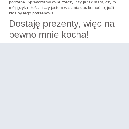
potrzebę. Sprawdzamy dwie rzeczy: czy ja tak mam, czy to
mój język miłości; i czy jestem w stanie dać komuś to, jeśli
ktoś by tego potrzebował.
Dostaję prezenty, więc na
pewno mnie kocha!
Kolejnym językiem miłości są prezenty. Są osoby, które
czują, że ktoś je kocha dlatego, że im daje prezent. To nie
zawsze może być niesamowicie drogi prezent, to może być
bukiet polnych kwiatów. To może być piękny kamień. Bardzo
fajnie mają dzieci takich osób, bo te osoby zachwycają się
jak dziecko im zrobi laurkę. Oczywiście wszyscy powinniśmy
się cieszyć jak nasze dzieci nam robią laurki, ale dla
niektórych osób to jest naturalne. Bardzo często jest tak, że
to, co jest naszym językiem miłości, my sami chcemy też
dawać. Jeżeli czyimś językiem miłości są prezenty to nie
oznacza, że on nie będzie dawał tych prezentów. Wręcz
przeciwnie – bardzo często jest tak, że te osoby lubią też
dawać prezenty. I tu warto odpowiedzieć sobie na pytania:
czy to jest twój język miłości; czy to jest język twojego
partnera lub potencjalnego partnera? I czy ty jesteś osobą,