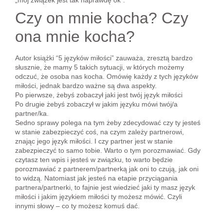
Czy on mnie kocha? Czy
ona mnie kocha?
Autor książki “5 języków miłości” zauważa, zresztą bardzo
słusznie, że mamy 5 takich sytuacji, w których możemy
odczuć, że osoba nas kocha. Omówię każdy z tych języków
miłości, jednak bardzo ważne są dwa aspekty.
Po pierwsze, żebyś zobaczył jaki jest twój język miłości
Po drugie żebyś zobaczył w jakim języku mówi twój/a
partner/ka.
Sedno sprawy polega na tym żeby zdecydować czy ty jesteś
w stanie zabezpieczyć coś, na czym zależy partnerowi,
znając jego język miłości. I czy partner jest w stanie
zabezpieczyć to samo tobie. Warto o tym porozmawiać. Gdy
czytasz ten wpis i jesteś w związku, to warto będzie
porozmawiać z partnerem/partnerką jak oni to czują, jak oni
to widzą. Natomiast jak jesteś na etapie przyciągania
partnera/partnerki, to fajnie jest wiedzieć jaki ty masz język
miłości i jakim językiem miłości ty możesz mówić. Czyli
innymi słowy – co ty możesz komuś dać.