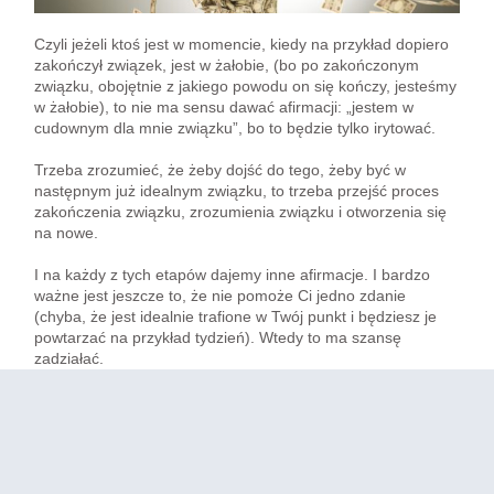
Czyli jeżeli ktoś jest w momencie, kiedy na przykład dopiero
zakończył związek, jest w żałobie, (bo po zakończonym
związku, obojętnie z jakiego powodu on się kończy, jesteśmy
w żałobie), to nie ma sensu dawać afirmacji: „jestem w
cudownym dla mnie związku”, bo to będzie tylko irytować.
Trzeba zrozumieć, że żeby dojść do tego, żeby być w
następnym już idealnym związku, to trzeba przejść proces
zakończenia związku, zrozumienia związku i otworzenia się
na nowe.
I na każdy z tych etapów dajemy inne afirmacje. I bardzo
ważne jest jeszcze to, że nie pomoże Ci jedno zdanie
(chyba, że jest idealnie trafione w Twój punkt i będziesz je
powtarzać na przykład tydzień). Wtedy to ma szansę
zadziałać.
Ale zdanie takie bardzo ogólne, ściągnięte z Instagrama, czy
z Facebooka, czy z jakiegoś innego portalu, który chce być
Twoim terapeutą, najprawdopodobniej Ci nie pomoże.
Stworzyłam bardzo