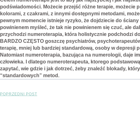
podświadomości. Możecie przejść różne terapie, możecie pr
kolorami, z czakrami, z innymi dostępnymi metodami, możec
pewnym momencie istnieje ryzyko, że dojdziecie do ściany i
powinienem myśleć, że tak nie powinienem się czuć, ale dal
przychodzi numeroterapia, która holistycznie podchodzi d
BARDZO CZĘSTO goszczę psychiatrów, psychoterapeutów al
terapię, mniej lub bardziej standardową, osoby w depresji 
Natomiast numeroterapia, bazująca na numerologii, daje im 
człowieka. I dlatego numeroterapeuta, ktorego podstawową w
zapytać, wie gdzie i jak dotrzeć, żeby znaleźć blokady, kt
“standardowych” metod.
POPRZEDNI POST