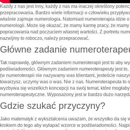
Każdy z nas jest inny, każdy z nas ma inaczej określony potenc
przepracowania. Bardzo wiele informacji o człowieku przypływ
właśnie zajmuje numerologia. Natomiast numeroterapia idzie o 
numerologii. Może się okazać, że mamy karmę pracy, że mamy
popracowania nad poczuciem własnej wartości. Z portretu num
nazwijmy to roboczo, należy przepracować.
Główne zadanie numeroterape
Tak naprawdę, głównym zadaniem numeroterapii jest to aby wył
podświadomości. Głównym zadaniem numeroterapeuty jest to, 
(w numeroterapii nie nazywamy was klientami, jesteście naszy
towarzysz, uczymy was o was. Nie z nas. Numeroterapeuta to o
wyzbywa się wszelkich koncepcji na swój temat, które mogłaby
numeroterapeutyczne. Wyposażony jest w bardzo dużo narzędzi 
Gdzie szukać przyczyny?
Jako matematyk z wykształcenia uważam, że wszystko da się wy
krokiem do tego aby wyłapać wzorce w podświadomości. Najpie