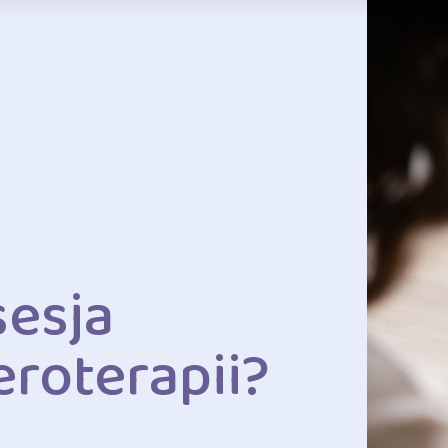
sesja
roterapii?