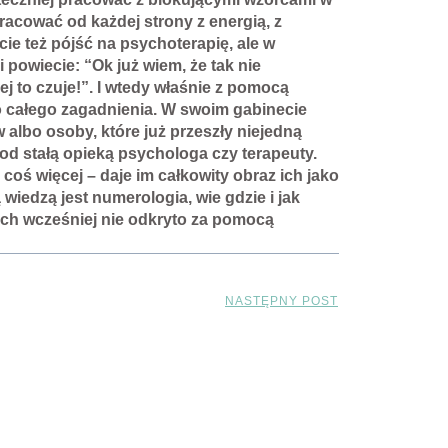
acować od każdej strony z energią, z
ie też pójść na psychoterapię, ale w
 powiecie: “Ok już wiem, że tak nie
ej to czuje!”. I wtedy właśnie z pomocą
o całego zagadnienia. W swoim gabinecie
bo osoby, które już przeszły niejedną
pod stałą opieką psychologa czy terapeuty.
coś więcej – daje im całkowity obraz ich jako
iedzą jest numerologia, wie gdzie i jak
órych wcześniej nie odkryto za pomocą
NASTĘPNY POST