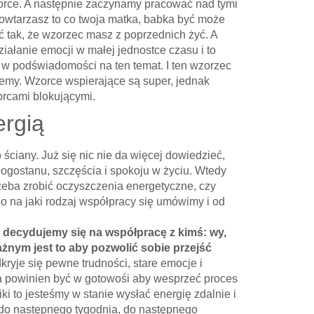
orce. A następnie zaczynamy pracować nad tymi
powtarzasz to co twoja matka, babka być może
ć tak, że wzorzec masz z poprzednich żyć. A
ziałanie emocji w małej jednostce czasu i to
s w podświadomości na ten temat. I ten wzorzec
jemy. Wzorce wspierające są super, jednak
orcami blokującymi.
ergią
 ściany. Już się nic nie da więcej dowiedzieć,
łogostanu, szczęścia i spokoju w życiu. Wtedy
zeba zrobić oczyszczenia energetyczne, czy
o na jaki rodzaj współpracy się umówimy i od
i decydujemy się na współpracę z kimś: wy,
ażnym jest to aby pozwolić sobie przejść
kryje się pewne trudności, stare emocje i
ta powinien być w gotowośi aby wesprzeć proces
i to jesteśmy w stanie wysłać energię zdalnie i
a do następnego tygodnia, do następnego