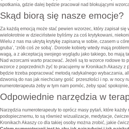
spotkania, gdzie dalej będzie pracował nad blokującymi wzorc
Skąd biorą się nasze emocje?
Za każdą emocją może stać pewien wzorzec, który zapisał się 
wielokrotnie w dzieciństwie byliśmy za coś krytykowani, niekon
Wielu z nas ma ukrytą krytykę zapisaną w sobie, czasem u córek
gruba’, ‘zrób coś ze sobą’. Dorosłe kobiety wtedy mają problem
wagą, a z akceptacją swojego wyglądu jako takiego, bo mają 
Nad wzorcami warto pracować. Jeżeli są to wzorce rodowe to p
wzorce z poprzednich żyć to pracujemy w Kronikach Akaszy z p
będzie trzeba popracować metodą radykalnego wybaczania, al
dzwonią do nas jak niechciany gość przeszłości i np. w nocy na
numeroterapeuta żeby w tym nam pomóc, żeby spać spokojnie
Odpowiednie narzędzia w terapi
Narzędzia numeroterapeuty to oprócz masy pytań, które każd
podopiecznemu, to są również wizualizacje, medytacje, ćwicz
Kronikach Akaszy co dla takiej osoby można zrobić, jakie ćwic
Celem numeroterapii jest to aby jak najszybciej i jak najs