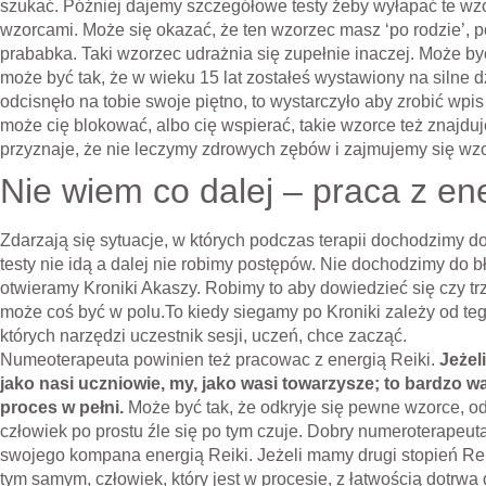
szukać. Później dajemy szczegółowe testy żeby wyłapać te wz
wzorcami. Może się okazać, że ten wzorzec masz ‘po rodzie’, 
prababka. Taki wzorzec udrażnia się zupełnie inaczej. Może by
może być tak, że w wieku 15 lat zostałeś wystawiony na silne d
odcisnęło na tobie swoje piętno, to wystarczyło aby zrobić wpi
może cię blokować, albo cię wspierać, takie wzorce też znajdu
przyznaje, że nie leczymy zdrowych zębów i zajmujemy się wz
Nie wiem co dalej – praca z en
Zdarzają się sytuacje, w których podczas terapii dochodzimy do
testy nie idą a dalej nie robimy postępów. Nie dochodzimy do b
otwieramy Kroniki Akaszy. Robimy to aby dowiedzieć się czy tr
może coś być w polu.To kiedy siegamy po Kroniki zależy od teg
których narzędzi uczestnik sesji, uczeń, chce zacząć.
Numeoterapeuta powinien też pracowac z energią Reiki.
Jeżel
jako nasi uczniowie, my, jako wasi towarzysze; to bardzo w
proces w pełni.
Może być tak, że odkryje się pewne wzorce, od
człowiek po prostu źle się po tym czuje. Dobry numeroterapeu
swojego kompana energią Reiki. Jeżeli mamy drugi stopień Reik
tym samym, człowiek, który jest w procesie, z łatwością dotrw