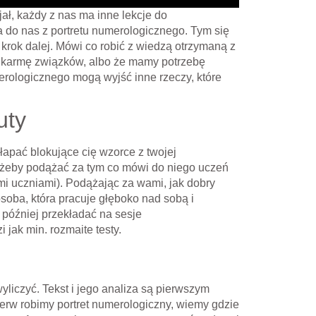
jał, każdy z nas ma inne lekcje do
a do nas z portretu numerologicznego. Tym się
krok dalej. Mówi co robić z wiedzą otrzymaną z
 karmę związków, albo że mamy potrzebę
erologicznego mogą wyjść inne rzeczy, które
uty
apać blokujące cię wzorce z twojej
żeby podążać za tym co mówi do niego uczeń
mi uczniami). Podążając za wami, jak dobry
soba, która pracuje głęboko nad sobą i
 później przekładać na sesje
jak min. rozmaite testy.
liczyć. Tekst i jego analiza są pierwszym
rw robimy portret numerologiczny, wiemy gdzie