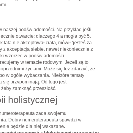
ami.
w naszej podświadomości. Na przykład jeśli
iecznie otwarcie: dlaczego 4 a mogła być 5.
 tata nie akceptował ciała, mówił ‘jesteś za
y z akceptacją siebie, nawet niekoniecznie z
taki wzorzec w podświadomości.
racujemy w temacie rodowym. Jeżeli są to
oprzednimi życiami. Może się też zdarzyć, że
bo w ogóle wybaczania. Niektóre tematy
 się przypominają. Od tego jest
, żeby zamknąć przeszłość.
i holistycznej
y numeroterapeuta zada swojemu
enia. Dobry numeroterapeuta spawdzi w
zenie będzie dla niej wskazane.
kuteczniej pracować z blokującymi wzorcami w