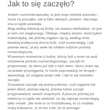
Jak to się zaczęło?
Jestem numeroterapeutką, to jest moja metoda autorska i
może na początku, tak w kilku słowach, powiem, dlaczego
ona w ogóle powstała.
Moją wielką miłością są liczby, od zawsze wiedziałam, że jest
w nich coś magicznego. Dlatego, między innymi, skończyłam
matematykę, ale później zajęłam się tą, według mnie,
bardziej praktyczną stroną liczb, czyli numerologią. I jak
pewnie wiesz, przez wiele lat robiłam ludziom portrety
numerologiczne.
W pewnym momencie ci ludzie, którzy byli u mnie na sesji
omówienia portretu numerologicznego, zaczęli mi
proponować, że skoro już tyle o nich wiem, skoro znam się
na prawie przyciągania, to może poprowadzę im terapię i
spowoduję, że osiągną swoje cele. I tak to się wszystko
zaczęło.
Oczywiście zaczęło się podręcznikowo, czyli najpierw był
jeden klient, później więcej, później ludzie zaczęli
przyprowadzać swoich znajomych. A jeszcze później już
niektórzy w ogóle nie wiedzieli, że się zajmuje numerologią,
tylko mówili: „dla mnie to co Goździkowej, to co zrobiłaś
mojej koleżance, to mi też zrób, bo to pomaga”.