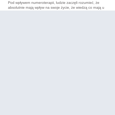
Pod wpływem numeroterapii, ludzie zaczęli rozumieć, że
absolutnie mają wpływ na swoje życie, że wiedzą co mają u
siebie do poukładania, wiedzą co do zrobienia, co do
przepracowania, co do oczyszczenia albo co mają do
uzdrowienia, bo dopiero wtedy mogą zacząć przyciągać, to o
czym marzą. Mogą przyciągnąć realizację swoich celów,
mogą w ogóle przyciągnąć te cele najpierw, bo nie zawsze
jest tak, że każdy wie o czym marzy. Wydaje mi się, że to
jest w ogóle takie smutne, jak ktoś już doszedł do takiego
momentu w życiu, że jest tak skupiony na szarej
codzienności, że nawet zapomniał o tym, żeby marzyć. A
niestety są tacy ludzie.
Działa! „Chcemy więcej”
Dalej okazało się, że fantastyczne dziewczyny zaczęły
kończyć Szkołę Numerologii i chciały, abym nauczyła je
więcej. W związku z tym otworzyliśmy drugi semestr Szkoły
Numerologii, który nazwaliśmy oczywiście
numeroterapią
dla osób, które chcą pracować jako numeroterapeutki.
Oczywiście trzeba mieć predyspozycje, żeby pracować jako
numeroterapeuta, trzeba mieć wiedzę na temat m.in.
wibracji, podwibracji, karm, potencjału, wyznaczników