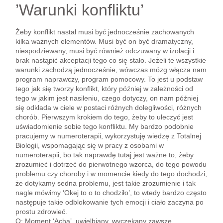
’Warunki konfliktu’
Żeby konflikt nastał musi być jednocześnie zachowanych
kilka ważnych elementów. Musi być on być dramatyczny,
niespodziewany, musi być również odczuwany w izolacji i
brak nastąpić akceptacji tego co się stało. Jeżeli te wszystkie
warunki zachodzą jednocześnie, wówczas mózg włącza nam
program naprawczy, program pomocowy. To jest u podstaw
tego jak się tworzy konflikt, który później w zależności od
tego w jakim jest nasileniu, czego dotyczy, on nam później
się odkłada w ciele w postaci różnych dolegliwości, różnych
chorób. Pierwszym krokiem do tego, żeby to uleczyć jest
uświadomienie sobie tego konfliktu. My bardzo podobnie
pracujemy w numeroterapii, wykorzystuję wiedzę z Totalnej
Biologii, wspomagając się w pracy z osobami w
numeroterapii, bo tak naprawdę tutaj jest ważne to, żeby
zrozumieć i dotrzeć do pierwotnego wzorca, do tego powodu
problemu czy choroby i w momencie kiedy do tego dochodzi,
że dotykamy sedna problemu, jest takie zrozumienie i tak
nagle mówimy ‘Okej to o to chodziło’, to wtedy bardzo często
następuje takie odblokowanie tych emocji i ciało zaczyna po
prostu zdrowieć.
O: Moment ‘Acha’, uwielbiany, wyczekany zawsze.