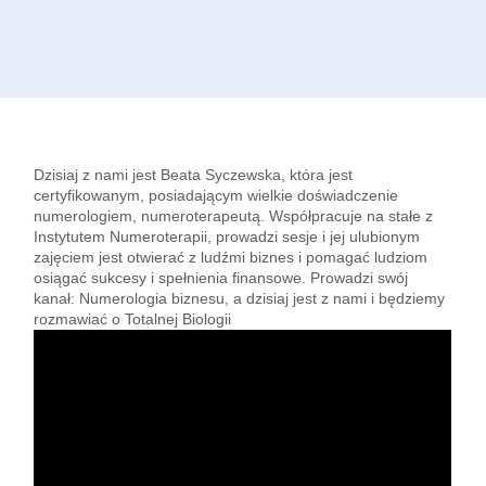
Dzisiaj z nami jest Beata Syczewska, która jest
certyfikowanym, posiadającym wielkie doświadczenie
numerologiem, numeroterapeutą. Współpracuje na stałe z
Instytutem Numeroterapii, prowadzi sesje i jej ulubionym
zajęciem jest otwierać z ludźmi biznes i pomagać ludziom
osiągać sukcesy i spełnienia finansowe. Prowadzi swój
kanał: Numerologia biznesu, a dzisiaj jest z nami i będziemy
rozmawiać o Totalnej Biologii