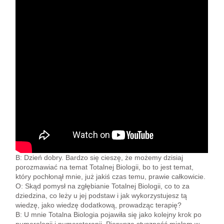
B: Dzień dobry. Bardzo się cieszę, że możemy dzisiaj
porozmawiać na temat Totalnej Biologii, bo to jest temat,
który pochłonął mnie, już jakiś czas temu, prawie całkowicie.
O: Skąd pomysł na zgłębianie Totalnej Biologii, co to za
dziedzina, co leży u jej podstaw i jak wykorzystujesz tą
wiedzę, jako wiedzę dodatkową, prowadząc terapię?
B: U mnie Totalna Biologia pojawiła się jako kolejny krok po