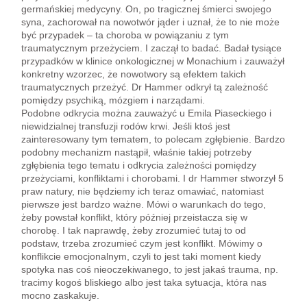
germańskiej medycyny. On, po tragicznej śmierci swojego
syna, zachorował na nowotwór jąder i uznał, że to nie może
być przypadek – ta choroba w powiązaniu z tym
traumatycznym przeżyciem. I zaczął to badać. Badał tysiące
przypadków w klinice onkologicznej w Monachium i zauważył
konkretny wzorzec, że nowotwory są efektem takich
traumatycznych przeżyć. Dr Hammer odkrył tą zależność
pomiędzy psychiką, mózgiem i narządami.
Podobne odkrycia można zauważyć u Emila Piaseckiego i
niewidzialnej transfuzji rodów krwi. Jeśli ktoś jest
zainteresowany tym tematem, to polecam zgłębienie. Bardzo
podobny mechanizm nastąpił, właśnie takiej potrzeby
zgłębienia tego tematu i odkrycia zależności pomiędzy
przeżyciami, konfliktami i chorobami. I dr Hammer stworzył 5
praw natury, nie będziemy ich teraz omawiać, natomiast
pierwsze jest bardzo ważne. Mówi o warunkach do tego,
żeby powstał konflikt, który później przeistacza się w
chorobę. I tak naprawdę, żeby zrozumieć tutaj to od
podstaw, trzeba zrozumieć czym jest konflikt. Mówimy o
konflikcie emocjonalnym, czyli to jest taki moment kiedy
spotyka nas coś nieoczekiwanego, to jest jakaś trauma, np.
tracimy kogoś bliskiego albo jest taka sytuacja, która nas
mocno zaskakuje.