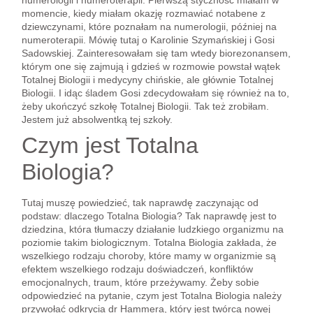
numerologii i numeroterapii. Pierwszą styczność miałam w
momencie, kiedy miałam okazję rozmawiać notabene z
dziewczynami, które poznałam na numerologii, później na
numeroterapii. Mówię tutaj o Karolinie Szymańskiej i Gosi
Sadowskiej. Zainteresowałam się tam wtedy biorezonansem,
którym one się zajmują i gdzieś w rozmowie powstał wątek
Totalnej Biologii i medycyny chińskie, ale głównie Totalnej
Biologii. I idąc śladem Gosi zdecydowałam się również na to,
żeby ukończyć szkołę Totalnej Biologii. Tak też zrobiłam.
Jestem już absolwentką tej szkoły.
Czym jest Totalna
Biologia?
Tutaj muszę powiedzieć, tak naprawdę zaczynając od
podstaw: dlaczego Totalna Biologia? Tak naprawdę jest to
dziedzina, która tłumaczy działanie ludzkiego organizmu na
poziomie takim biologicznym. Totalna Biologia zakłada, że
wszelkiego rodzaju choroby, które mamy w organizmie są
efektem wszelkiego rodzaju doświadczeń, konfliktów
emocjonalnych, traum, które przeżywamy. Żeby sobie
odpowiedzieć na pytanie, czym jest Totalna Biologia należy
przywołać odkrycia dr Hammera, który jest twórcą nowej