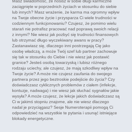
Masz świadomość, że nosisz w sobie długi karmiczne
zaciągnięte w poprzednich życiach w stosunku do siebie
lub innych? Masz wrażenie, że karma ma ogromny wpływ
na Twoje obecne życie i przysparza Ci wiele trudności w
codziennym funkcjonowaniu? Czujesz, że pomimo wielu
starań nie potrafisz pracować nad poprawą swoich relacji
z innymi? Nie wiesz jak pozbyć się trudności finansowych
lub otrzymać długo wyczekiwany awans w pracy?
Zastanawiasz się, dlaczego inni postrzegają Cię jako
osobę władczą, a może Twój szef lub partner zachowuje
się tak w stosunku do Ciebie i nie wiesz jak postawić
granice? Jesteś osobą towarzyską i lubisz różnego
rodzaju uciechy, ale czujesz, że mają szkodliwy wpływ na
Twoje życie? A może nie czujesz zaufania do swojego
partnera przez jego beztroskie podejście do życia? Czy
doświadczasz cyklicznych problemów z ciałem (infekcje,
kontuzje, nadwaga) i nie wiesz jak słuchać sygnałów jakie
wysyła? A może czujesz, że lekcje jakich doświadczasz są
Ci w jakimś stopniu znajome, ale nie wiesz dlaczego
nadal je przyciągasz? Sesje Numeroterapii pomogą Ci
odpowiedzieć na wszystkie te pytania i usunąć istniejące
blokady energetyczne.