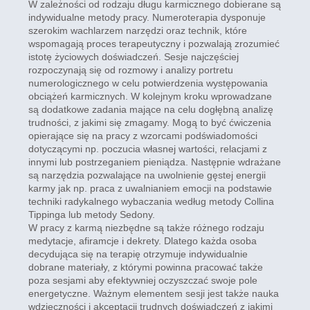
W zależności od rodzaju długu karmicznego dobierane są
indywidualne metody pracy. Numeroterapia dysponuje
szerokim wachlarzem narzędzi oraz technik, które
wspomagają proces terapeutyczny i pozwalają zrozumieć
istotę życiowych doświadczeń. Sesje najczęściej
rozpoczynają się od rozmowy i analizy portretu
numerologicznego w celu potwierdzenia występowania
obciążeń karmicznych. W kolejnym kroku wprowadzane
są dodatkowe zadania mające na celu dogłębną analizę
trudności, z jakimi się zmagamy. Mogą to być ćwiczenia
opierające się na pracy z wzorcami podświadomości
dotyczącymi np. poczucia własnej wartości, relacjami z
innymi lub postrzeganiem pieniądza. Następnie wdrażane
są narzędzia pozwalające na uwolnienie gęstej energii
karmy jak np. praca z uwalnianiem emocji na podstawie
techniki radykalnego wybaczania według metody Collina
Tippinga lub metody Sedony.
W pracy z karmą niezbędne są także różnego rodzaju
medytacje, afiramcje i dekrety. Dlatego każda osoba
decydująca się na terapię otrzymuje indywidualnie
dobrane materiały, z którymi powinna pracować także
poza sesjami aby efektywniej oczyszczać swoje pole
energetyczne. Ważnym elementem sesji jest także nauka
wdzięczności i akceptacji trudnych doświadczeń z jakimi