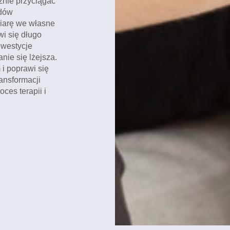
znie przyciągać
odów
iarę we własne
wi się długo
nwestycje
nie się lżejsza.
i poprawi się
ransformacji
ces terapii i