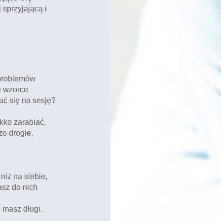
 sprzyjającą i
 problemów
ę wzorce
ć się na sesję?
ekko zarabiać,
zo drogie,
niż na siebie,
asz do nich
b masz długi.