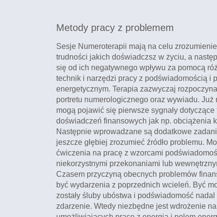
Metody pracy z problemem
Sesje Numeroterapii mają na celu zrozumienie
trudności jakich doświadczsz w życiu, a nastę
się od ich negatywnego wpływu za pomocą ró
technik i narzędzi pracy z podświadomością i 
energetycznym. Terapia zazwyczaj rozpoczyna 
portretu numerologicznego oraz wywiadu. Już 
mogą pojawić się pierwsze sygnały dotyczące 
doświadczeń finansowych jak np. obciążenia 
Następnie wprowadzane są dodatkowe zadan
jeszcze głębiej zrozumieć źródło problemu. Mo
ćwiczenia na pracę z wzorcami podświadomoś
niekorzystnymi przekonaniami lub wewnętrzny
Czasem przyczyną obecnych problemów fina
być wydarzenia z poprzednich wcieleń. Być m
zostały śluby ubóstwa i podświadomość nadal 
zdarzenie. Wtedy niezbędne jest wdrożenie na
umożliwiających pracę z energią i polem ener