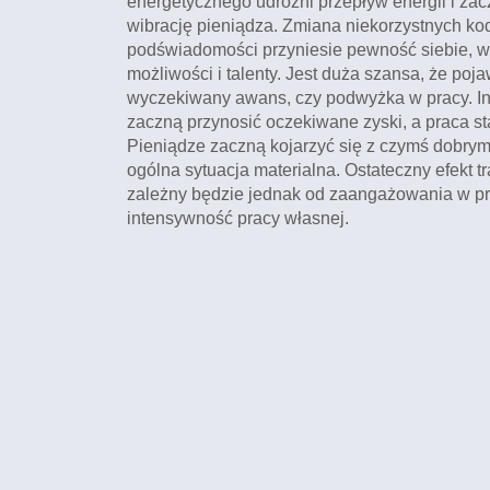
energetycznego udrożni przepływ energii i zac
wibrację pieniądza. Zmiana niekorzystnych k
podświadomości przyniesie pewność siebie, w
możliwości i talenty. Jest duża szansa, że poja
wyczekiwany awans, czy podwyżka w pracy. I
zaczną przynosić oczekiwane zyski, a praca sta
Pieniądze zaczną kojarzyć się z czymś dobrym 
ogólna sytuacja materialna. Ostateczny efekt t
zależny będzie jednak od zaangażowania w pro
intensywność pracy własnej.