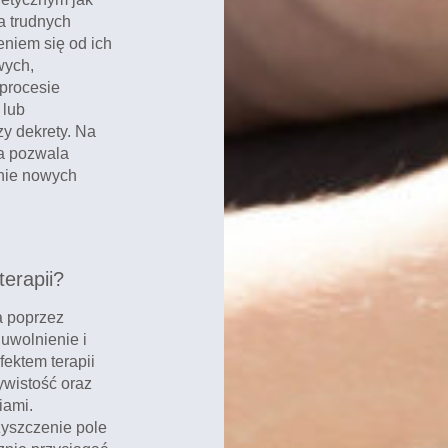
a trudnych
niem się od ich
wych,
procesie
 lub
zy dekrety. Na
ra pozwala
anie nowych
erapii?
a poprzez
 uwolnienie i
ektem terapii
ywistość oraz
iami.
yszczenie pole