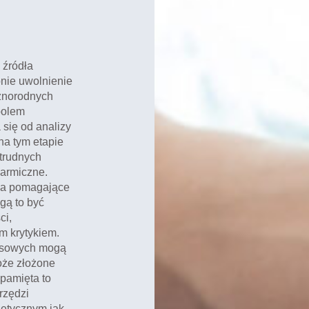
 źródła
pnie uwolnienie
żnorodnych
polem
się od analizy
na tym etapie
trudnych
karmiczne.
ia pomagające
gą to być
ci,
m krytykiem.
nsowych mogą
oże złożone
pamięta to
rzędzi
getycznym jak