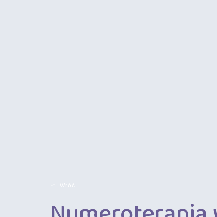
<- Wróć
Numeroterapia