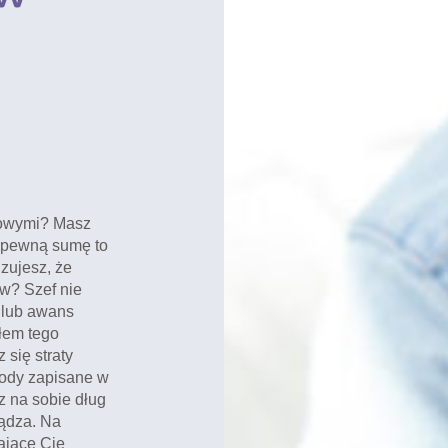
sowymi? Masz
ć pewną sumę to
zujesz, że
ów? Szef nie
 lub awans
złem tego
 się straty
kody zapisane w
z na sobie dług
iądza. Na
ające Cię