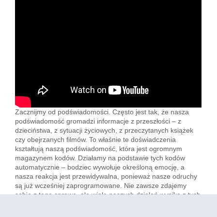
Zacznijmy od podświadomości. Często jest tak, że nasza
podświadomość gromadzi informacje z przeszłości – z
dzieciństwa, z sytuacji życiowych, z przeczytanych książek
czy obejrzanych filmów. To właśnie te doświadczenia
kształtują naszą podświadomość, która jest ogromnym
magazynem kodów. Działamy na podstawie tych kodów
automatycznie – bodziec wywołuje określoną emocję, a
nasza reakcja jest przewidywalna, ponieważ nasze odruchy
są już wcześniej zaprogramowane. Nie zawsze zdajemy
sobie z tego sprawę, ale wiele naszych działań wynika z tych
ukrytych programów, które nie są przez nas kontrolowane.
W numeroterapii spędzamy dużo czasu, analizując te