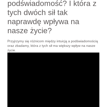
podświadomość? I która z
tych dwóch sił tak
naprawdę wpływa na
nasze życie?
Przyjrzymy się różnicom między intuicją a podświadomością
oraz zbadamy, która z tych sił ma większy wpływ na nasze
życie.