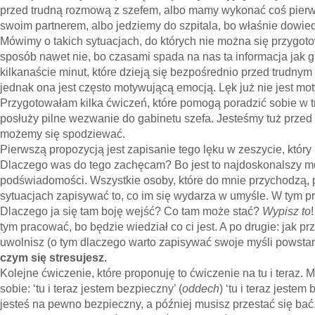
przed trudną rozmową z szefem, albo mamy wykonać coś pierw
swoim partnerem, albo jedziemy do szpitala, bo właśnie dowiedzi
Mówimy o takich sytuacjach, do których nie można się przygotow
sposób nawet nie, bo czasami spada na nas ta informacja jak g
kilkanaście minut, które dzieją się bezpośrednio przed trudn
jednak ona jest często motywującą emocją. Lęk już nie jest mo
Przygotowałam kilka ćwiczeń, które pomogą poradzić sobie w t
posłuży pilne wezwanie do gabinetu szefa. Jesteśmy tuż przed 
możemy się spodziewać.
Pierwszą propozycją jest zapisanie tego lęku w zeszycie, który
Dlaczego was do tego zachęcam? Bo jest to najdoskonalszy 
podświadomości. Wszystkie osoby, które do mnie przychodzą, p
sytuacjach zapisywać to, co im się wydarza w umyśle. W tym pr
Dlaczego ja się tam boję wejść? Co tam może stać?
Wypisz to
tym pracować, bo będzie wiedział co ci jest. A po drugie: jak prz
uwolnisz (o tym dlaczego warto zapisywać swoje myśli powst
czym się stresujesz.
Kolejne ćwiczenie, które proponuję to ćwiczenie na tu i teraz.
sobie: ‘tu i teraz jestem bezpieczny’ (
oddech
) ‘tu i teraz jest
jesteś na pewno bezpieczny, a później musisz przestać się b