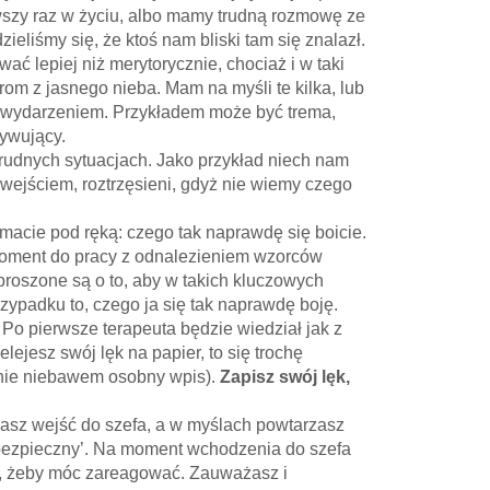
szy raz w życiu, albo mamy trudną rozmowę ze
eliśmy się, że ktoś nam bliski tam się znalazł.
ać lepiej niż merytorycznie, chociaż i w taki
rom z jasnego nieba. Mam na myśli te kilka, lub
ym wydarzeniem. Przykładem może być trema,
tywujący.
rudnych sytuacjach. Jako przykład niech nam
wejściem, roztrzęsieni, gdyż nie wiemy czego
 macie pod ręką: czego tak naprawdę się boicie.
moment do pracy z odnalezieniem wzorców
roszone są o to, aby w takich kluczowych
zypadku to, czego ja się tak naprawdę boję.
! Po pierwsze terapeuta będzie wiedział jak z
elejesz swój lęk na papier, to się trochę
anie niebawem osobny wpis).
Zapisz swój lęk,
 Masz wejść do szefa, a w myślach powtarzasz
em bezpieczny’. Na moment wchodzenia do szefa
ać, żeby móc zareagować. Zauważasz i