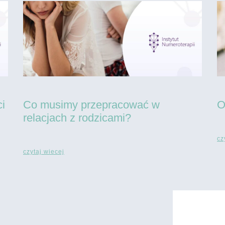
i
Co musimy przepracować w
O
relacjach z rodzicami?
cz
czytaj wiecej