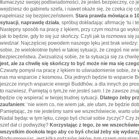
tłumaczysz swojej podświadomości, że jesteś bezpieczny, co jes
wejdziesz do gabinetu szefa, i nawet okaże się, że czeka cię c
napełniasz się bezpieczeństwem.
Stara prawda mówiąca o 10
sytuacji, naprawdę działa
, spróbuj dokładając afirmację ‘tu i 
Następny sposób na pracę z lękiem, przy czym można go wyko
jak to będzie, gdy to się już skończy. Czyli jak ta rozmowa się 
wiedział
. Najczęściej powodem naszego lęku jest brak wiedzy:
sobie, że wielokrotnie byłeś w takiej sytuacji, że czegoś nie wie
bezpieczeństwa. Zwizualizuj sobie, że ta sytuacja się za chwil
jest, ale za chwilę się skończy to być może nie ma się czeg
Czwarty pomysł na pracę z lękiem to uświadomienie sobie, że
nas ma wsparcie z kosmosu. Dla jednych będzie to wsparcie Bo
jeszcze innych wsparcie energii Buddhów, a dla innych po pros
to nazwiesz. Pamiętaj o tym,że
nie jesteś sam
. I że zawsze zna
będzie cię wspierać w twojej trudnej sytuacji.
Dlatego żeby prz
zaufaniem
: ‘nie wiem co, nie wiem jak, ale ufam, że będzie dob
Pamiętając, że nie jesteśmy sami we wszechświecie, warto u
Nadal będąc w tym lęku, czego byś chciał sobie życzyć? Czy ż
szef dał ci podwyżkę?
Korzystając z tego, że we wszechświec
wszystkim dookoła tego aby co byś chciał żeby się wydarz
Podsumowując, jest kilka rodzajów lęków, tym razem opisałam 