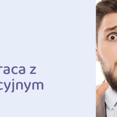
raca z
cyjnym