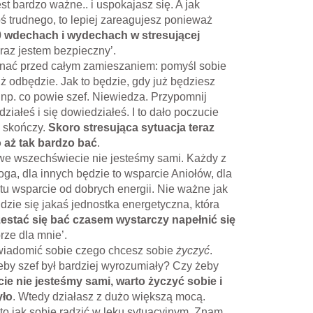
t bardzo ważne.. i uspokajasz się. A jak
oś trudnego, to lepiej zareagujesz ponieważ
 wdechach i wydechach w stresującej
teraz jestem bezpieczny’.
nać przed całym zamieszaniem: pomyśl sobie
już odbędzie. Jak to będzie, gdy już będziesz
 np. co powie szef. Niewiedza. Przypomnij
działeś i się dowiedziałeś. I to dało poczucie
ę skończy.
Skoro stresująca sytuacja teraz
o aż tak bardzo bać
.
 we wszechświecie nie jesteśmy sami. Każdy z
ga, dla innych będzie to wsparcie Aniołów, dla
tu wsparcie od dobrych energii. Nie ważne jak
jdzie się jakaś jednostka energetyczna, która
estać się bać czasem wystarczy napełnić się
rze dla mnie’.
świadomić sobie czego chcesz sobie
życzyć
.
eby szef był bardziej wyrozumiały? Czy żeby
ie nie jesteśmy sami, warto życzyć sobie i
yło
. Wtedy działasz z dużo większą mocą.
to jak sobie radzić w lęku sytuacyjnym. Znam