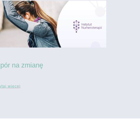
pór na zmianę
ytaj wiecej