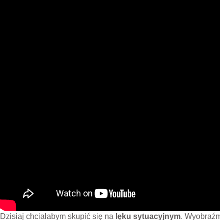
Dzisiaj chciałabym skupić się na
lęku sytuacyjnym
. Wyobraźmy